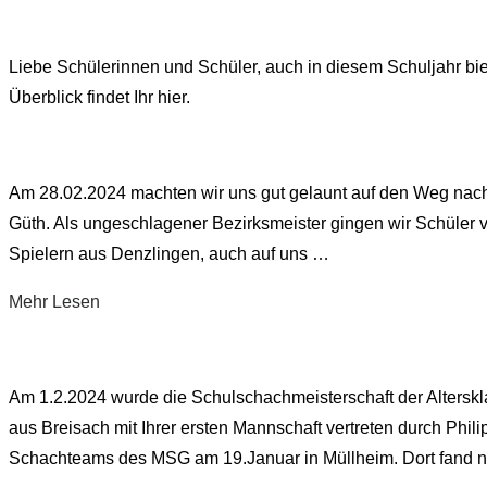
„SFZ-
Homburg“
Kurs
am
Liebe Schülerinnen und Schüler, auch in diesem Schuljahr bi
MSG
Überblick findet Ihr hier.
„Dicke
Luft
ade
Am 28.02.2024 machten wir uns gut gelaunt auf den Weg nach
dank
Güth. Als ungeschlagener Bezirksmeister gingen wir Schüler 
Lüftomat“
Spielern aus Denzlingen, auch auf uns …
–
über
Mehr
Lesen
jetzt
„Das
anmelden“
MSG
gewinnt
Am 1.2.2024 wurde die Schulschachmeisterschaft der Alter
ungeschlagen
aus Breisach mit Ihrer ersten Mannschaft vertreten durch Phili
die
Schachteams des MSG am 19.Januar in Müllheim. Dort fand 
Südbadische