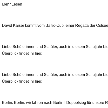
über
Mehr
Lesen
Schachmeisterschaft
„MSG-
2024“
Schüler
werden
David Kaiser kommt vom Baltic-Cup, einer Regatta der Ostsee
Schulschachmeister“
Liebe Schülerinnen und Schüler, auch in diesem Schuljahr bi
Überblick findet Ihr hier.
Liebe Schülerinnen und Schüler, auch in diesem Schuljahr bi
Überblick findet Ihr hier.
Berlin, Berlin, wir fahren nach Berlin!! Doppelsieg für unser