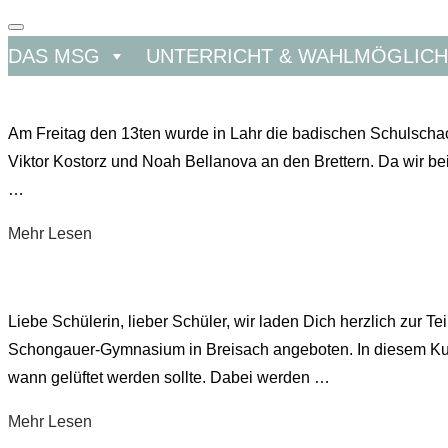
Navigation
DAS MSG
UNTERRICHT & WAHLMÖGLICH
umschalten
Zu
Inhalten
Am Freitag den 13ten wurde in Lahr die badischen Schulschac
springen
Viktor Kostorz und Noah Bellanova an den Brettern. Da wir bei 
…
über
Mehr
Lesen
„MSG-
Team
erreicht
Liebe Schülerin, lieber Schüler, wir laden Dich herzlich zur
Deutsche-
Schongauer-Gymnasium in Breisach angeboten. In diesem Kurs 
Schulschachmeisterschaft
wann gelüftet werden sollte. Dabei werden …
in
über
Mehr
Lesen
Bad