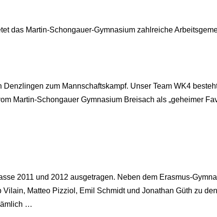
etet das Martin-Schongauer-Gymnasium zahlreiche Arbeitsgemei
 Denzlingen zum Mannschaftskampf. Unser Team WK4 besteht au
vom Martin-Schongauer Gymnasium Breisach als „geheimer Favor
sklasse 2011 und 2012 ausgetragen. Neben dem Erasmus-Gymn
p Vilain, Matteo Pizziol, Emil Schmidt und Jonathan Güth zu den 
nämlich …