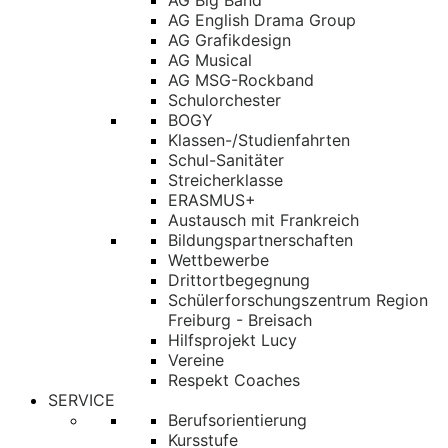
AG Big Band
AG English Drama Group
AG Grafikdesign
AG Musical
AG MSG-Rockband
Schulorchester
BOGY
Klassen-/Studienfahrten
Schul-Sanitäter
Streicherklasse
ERASMUS+
Austausch mit Frankreich
Bildungspartnerschaften
Wettbewerbe
Drittortbegegnung
Schülerforschungszentrum Region
Freiburg - Breisach
Hilfsprojekt Lucy
Vereine
Respekt Coaches
SERVICE
Berufsorientierung
Kursstufe