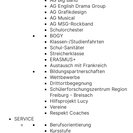
AG Big Band
AG English Drama Group
AG Grafikdesign
AG Musical
AG MSG-Rockband
Schulorchester
BOGY
Klassen-/Studienfahrten
Schul-Sanitäter
Streicherklasse
ERASMUS+
Austausch mit Frankreich
Bildungspartnerschaften
Wettbewerbe
Drittortbegegnung
Schülerforschungszentrum Region
Freiburg - Breisach
Hilfsprojekt Lucy
Vereine
Respekt Coaches
SERVICE
Berufsorientierung
Kursstufe