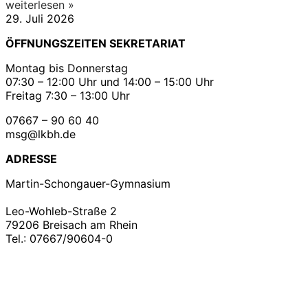
weiterlesen »
29. Juli 2026
ÖFFNUNGSZEITEN SEKRETARIAT
Montag bis Donnerstag
07:30 – 12:00 Uhr und 14:00 – 15:00 Uhr
Freitag 7:30 – 13:00 Uhr
07667 – 90 60 40
msg@lkbh.de
ADRESSE
Martin-Schongauer-Gymnasium
Leo-Wohleb-Straße 2
79206 Breisach am Rhein
Tel.: 07667/90604-0
Copyright ©2021
Martin – Schongauer – Gymnasium
| Impressum | Datenschutz |
Konzeption &
Realisation
B&B Anja Baer
| Denn das Leben braucht
schöne Seiten.