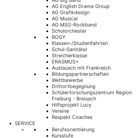
AG Big Band
AG English Drama Group
AG Grafikdesign
AG Musical
AG MSG-Rockband
Schulorchester
BOGY
Klassen-/Studienfahrten
Schul-Sanitäter
Streicherklasse
ERASMUS+
Austausch mit Frankreich
Bildungspartnerschaften
Wettbewerbe
Drittortbegegnung
Schülerforschungszentrum Region
Freiburg - Breisach
Hilfsprojekt Lucy
Vereine
Respekt Coaches
SERVICE
Berufsorientierung
Kursstufe