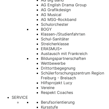
AG Big Band
AG English Drama Group
AG Grafikdesign
AG Musical
AG MSG-Rockband
Schulorchester
BOGY
Klassen-/Studienfahrten
Schul-Sanitäter
Streicherklasse
ERASMUS+
Austausch mit Frankreich
Bildungspartnerschaften
Wettbewerbe
Drittortbegegnung
Schülerforschungszentrum Region
Freiburg - Breisach
Hilfsprojekt Lucy
Vereine
Respekt Coaches
SERVICE
Berufsorientierung
Kursstufe