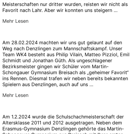
Meisterschaften nur dritter wurden, reisten wir nicht als
Favorit nach Lahr. Aber wir konnten uns steigern …
über
Mehr
Lesen
„MSG-
Team
erreicht
Am 28.02.2024 machten wir uns gut gelaunt auf den
Deutsche-
Weg nach Denzlingen zum Mannschaftskampf. Unser
Schulschachmeisterschaft
Team WK4 besteht aus Philip Vilain, Matteo Pizziol, Emil
in
Schmidt und Jonathan Güth. Als ungeschlagener
Bad
Bezirksmeister gingen wir Schüler vom Martin-
Homburg“
Schongauer Gymnasium Breisach als „geheimer Favorit“
ins Rennen. Diesmal trafen wir neben bereits bekannten
Spielern aus Denzlingen, auch auf uns …
über
Mehr
Lesen
„Das
MSG
gewinnt
Am 1.2.2024 wurde die Schulschachmeisterschaft der
ungeschlagen
Altersklasse 2011 und 2012 ausgetragen. Neben dem
die
Erasmus-Gymnasium Denzlingen gehörte das Martin-
Südbadische