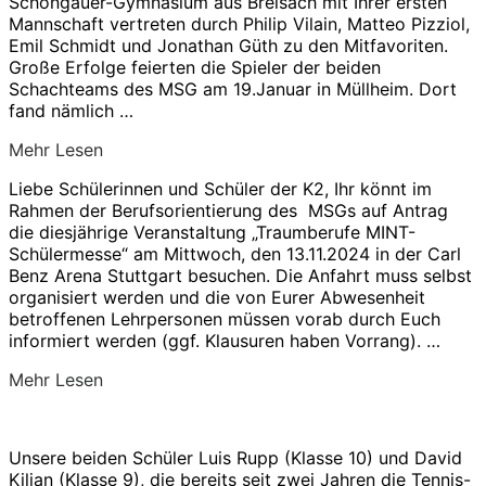
Schongauer-Gymnasium aus Breisach mit Ihrer ersten
Schachmeisterschaft
Mannschaft vertreten durch Philip Vilain, Matteo Pizziol,
2024“
Emil Schmidt und Jonathan Güth zu den Mitfavoriten.
Große Erfolge feierten die Spieler der beiden
Schachteams des MSG am 19.Januar in Müllheim. Dort
fand nämlich …
über
Mehr
Lesen
„MSG-
Liebe Schülerinnen und Schüler der K2, Ihr könnt im
Schüler
Rahmen der Berufsorientierung des MSGs auf Antrag
werden
die diesjährige Veranstaltung „Traumberufe MINT-
Schulschachmeister“
Schülermesse“ am Mittwoch, den 13.11.2024 in der Carl
Benz Arena Stuttgart besuchen. Die Anfahrt muss selbst
organisiert werden und die von Eurer Abwesenheit
betroffenen Lehrpersonen müssen vorab durch Euch
informiert werden (ggf. Klausuren haben Vorrang). …
über
Mehr
Lesen
„Registrierung
–
Traumberufe
Unsere beiden Schüler Luis Rupp (Klasse 10) und David
MINT-
Kilian (Klasse 9), die bereits seit zwei Jahren die Tennis-