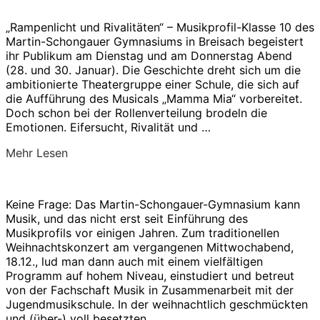
Band
Event
„Rampenlicht und Rivalitäten“ – Musikprofil-Klasse 10 des
2025“
Martin-Schongauer Gymnasiums in Breisach begeistert
ihr Publikum am Dienstag und am Donnerstag Abend
(28. und 30. Januar). Die Geschichte dreht sich um die
ambitionierte Theatergruppe einer Schule, die sich auf
die Aufführung des Musicals „Mamma Mia“ vorbereitet.
Doch schon bei der Rollenverteilung brodeln die
Emotionen. Eifersucht, Rivalität und …
über
Mehr
Lesen
„Rampenlicht
und
Rivalitäten:
Keine Frage: Das Martin-Schongauer-Gymnasium kann
Ein
Musik, und das nicht erst seit Einführung des
Musical
Musikprofils vor einigen Jahren. Zum traditionellen
voller
Weihnachtskonzert am vergangenen Mittwochabend,
Dramatik
18.12., lud man dann auch mit einem vielfältigen
von
Programm auf hohem Niveau, einstudiert und betreut
der
von der Fachschaft Musik in Zusammenarbeit mit der
Musikprofilklasse
Jugendmusikschule. In der weihnachtlich geschmückten
10!“
und (über-) voll besetzten …