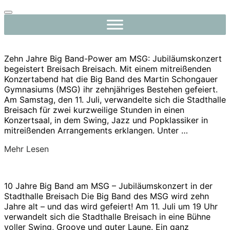
Navigation
umschalten
Zu
Inhalten
Zehn Jahre Big Band-Power am MSG: Jubiläumskonzert
springen
begeistert Breisach Breisach. Mit einem mitreißenden
Konzertabend hat die Big Band des Martin Schongauer
Gymnasiums (MSG) ihr zehnjähriges Bestehen gefeiert.
Am Samstag, den 11. Juli, verwandelte sich die Stadthalle
Breisach für zwei kurzweilige Stunden in einen
Konzertsaal, in dem Swing, Jazz und Popklassiker in
mitreißenden Arrangements erklangen. Unter …
über
Mehr
Lesen
„10
Jahre
Big
10 Jahre Big Band am MSG – Jubiläumskonzert in der
Band
Stadthalle Breisach Die Big Band des MSG wird zehn
am
Jahre alt – und das wird gefeiert! Am 11. Juli um 19 Uhr
MSG
verwandelt sich die Stadthalle Breisach in eine Bühne
–
voller Swing, Groove und guter Laune. Ein ganz