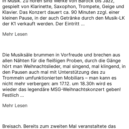
in Musik. Zu hören sind Werke von Barock bis Jazz,
gespielt von Klarinette, Saxophon, Trompete, Geige und
Klavier. Das Konzert dauert ca. 90 Minuten zzgl. einer
kleinen Pause, in der auch Getränke durch den Musik-LK
der K1 verkauft werden. Der Eintritt …
über
Mehr
Lesen
„Aula-
Konzert
–
Die Musiksäle brummen in Vorfreude und brechen aus
Leistungskurs
allen Nähten für die fleißigen Proben, durch die Gänge
Musik
hört man Weihnachtslieder, mal singend, mal klingend, in
–
den Pausen auch mal mit Unterstützung des zu
27.01.2026“
Trommeln umfunktionierten Mobiliars – man kann es
nicht mehr verbergen: am 17.12. um 18.30h wird es
wieder das legendäre MSG-Weihnachtskonzert geben!
Festlich …
über
Mehr
Lesen
„Weihnachtskonzert
2025“
Breisach. Bereits zum zweiten Mal veranstaltete das