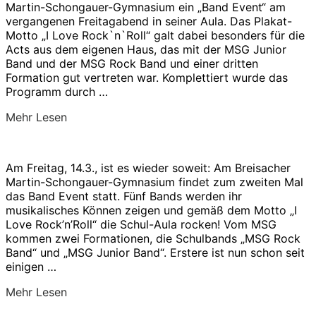
Martin-Schongauer-Gymnasium ein „Band Event“ am
vergangenen Freitagabend in seiner Aula. Das Plakat-
Motto „I Love Rock`n`Roll“ galt dabei besonders für die
Acts aus dem eigenen Haus, das mit der MSG Junior
Band und der MSG Rock Band und einer dritten
Formation gut vertreten war. Komplettiert wurde das
Programm durch …
über
Mehr
Lesen
„MSG
Band
Event
Am Freitag, 14.3., ist es wieder soweit: Am Breisacher
2025
Martin-Schongauer-Gymnasium findet zum zweiten Mal
–
das Band Event statt. Fünf Bands werden ihr
Fünf
musikalisches Können zeigen und gemäß dem Motto „I
Jugend-
Love Rock’n’Roll“ die Schul-Aula rocken! Vom MSG
Bands
kommen zwei Formationen, die Schulbands „MSG Rock
begeistern
Band“ und „MSG Junior Band“. Erstere ist nun schon seit
mit
einigen …
Vielfalt“
über
Mehr
Lesen
„MSG