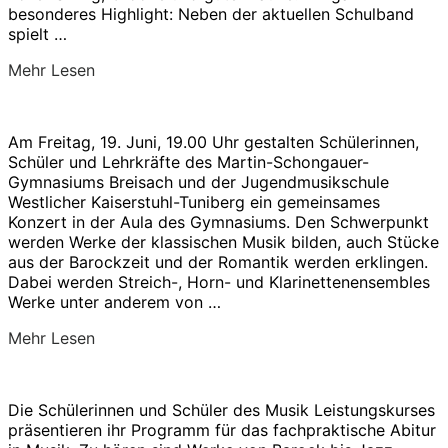
Jubiläumskonzert
besonderes Highlight: Neben der aktuellen Schulband
am
spielt …
11.
Juli
über
Mehr
Lesen
–
„10
Bericht“
Jahre
Big
Am Freitag, 19. Juni, 19.00 Uhr gestalten Schülerinnen,
Band
Schüler und Lehrkräfte des Martin-Schongauer-
am
Gymnasiums Breisach und der Jugendmusikschule
MSG
Westlicher Kaiserstuhl-Tuniberg ein gemeinsames
–
Konzert in der Aula des Gymnasiums. Den Schwerpunkt
Jubiläumskonzert
werden Werke der klassischen Musik bilden, auch Stücke
am
aus der Barockzeit und der Romantik werden erklingen.
11.
Dabei werden Streich-, Horn- und Klarinettenensembles
Juli“
Werke unter anderem von …
über
Mehr
Lesen
„MSG
–
JMS
Die Schülerinnen und Schüler des Musik Leistungskurses
go
präsentieren ihr Programm für das fachpraktische Abitur
Classic“