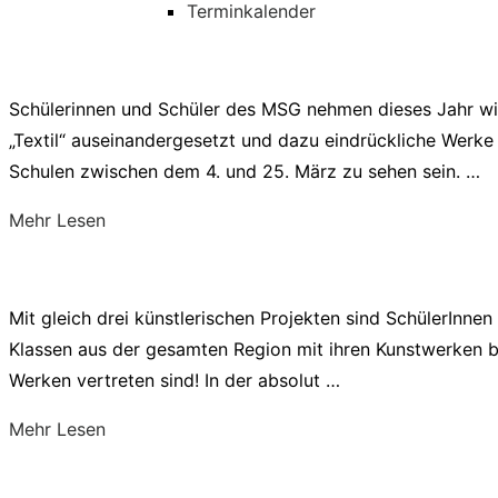
Terminkalender
Zu
Inhalten
Schülerinnen und Schüler des MSG nehmen dieses Jahr wied
springen
„Textil“ auseinandergesetzt und dazu eindrückliche Werk
Schulen zwischen dem 4. und 25. März zu sehen sein. …
über
Mehr
Lesen
„Schulkunstausstellung
zum
Thema
Mit gleich drei künstlerischen Projekten sind SchülerInn
TEXTIL!“
Klassen aus der gesamten Region mit ihren Kunstwerken be
Werken vertreten sind! In der absolut …
über
Mehr
Lesen
„SCHULKUNST
Ausstellung