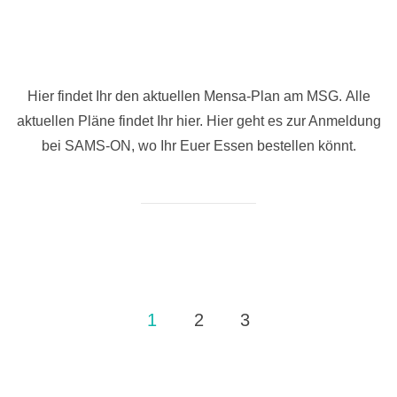
Hier findet Ihr den aktuellen Mensa-Plan am MSG. Alle
aktuellen Pläne findet Ihr hier. Hier geht es zur Anmeldung
bei SAMS-ON, wo Ihr Euer Essen bestellen könnt.
Seitennummerierung
1
2
3
der
Beiträge