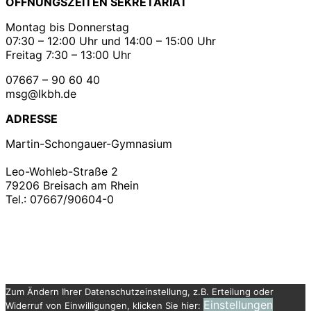
ÖFFNUNGSZEITEN SEKRETARIAT
Montag bis Donnerstag
07:30 – 12:00 Uhr und 14:00 – 15:00 Uhr
Freitag 7:30 – 13:00 Uhr
07667 – 90 60 40
msg@lkbh.de
ADRESSE
Martin-Schongauer-Gymnasium
Leo-Wohleb-Straße 2
79206 Breisach am Rhein
Tel.: 07667/90604-0
Copyright ©2021
Martin – Schongauer – Gymnasium
| Impressum | Datenschutz |
Konzeption &
Realisation
B&B Anja Baer
| Denn das Leben braucht
schöne Seiten.
Zum Ändern Ihrer Datenschutzeinstellung, z.B. Erteilung oder
Einstellungen
Widerruf von Einwilligungen, klicken Sie hier: