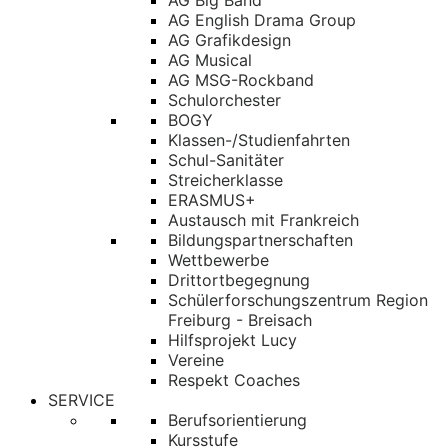
AG Big Band
AG English Drama Group
AG Grafikdesign
AG Musical
AG MSG-Rockband
Schulorchester
BOGY
Klassen-/Studienfahrten
Schul-Sanitäter
Streicherklasse
ERASMUS+
Austausch mit Frankreich
Bildungspartnerschaften
Wettbewerbe
Drittortbegegnung
Schülerforschungszentrum Region
Freiburg - Breisach
Hilfsprojekt Lucy
Vereine
Respekt Coaches
SERVICE
Berufsorientierung
Kursstufe