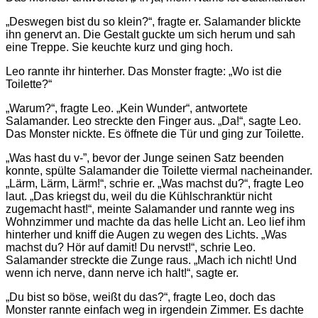
„Deswegen bist du so klein?“, fragte er. Salamander blickte
ihn genervt an. Die Gestalt guckte um sich herum und sah
eine Treppe. Sie keuchte kurz und ging hoch.
Leo rannte ihr hinterher. Das Monster fragte: „Wo ist die
Toilette?“
„Warum?“, fragte Leo. „Kein Wunder“, antwortete
Salamander. Leo streckte den Finger aus. „Da!“, sagte Leo.
Das Monster nickte. Es öffnete die Tür und ging zur Toilette.
„Was hast du v-”, bevor der Junge seinen Satz beenden
konnte, spülte Salamander die Toilette viermal nacheinander.
„Lärm, Lärm, Lärm!“, schrie er. „Was machst du?“, fragte Leo
laut. „Das kriegst du, weil du die Kühlschranktür nicht
zugemacht hast!“, meinte Salamander und rannte weg ins
Wohnzimmer und machte da das helle Licht an. Leo lief ihm
hinterher und kniff die Augen zu wegen des Lichts. „Was
machst du? Hör auf damit! Du nervst!“, schrie Leo.
Salamander streckte die Zunge raus. „Mach ich nicht! Und
wenn ich nerve, dann nerve ich halt!“, sagte er.
„Du bist so böse, weißt du das?“, fragte Leo, doch das
Monster rannte einfach weg in irgendein Zimmer. Es dachte