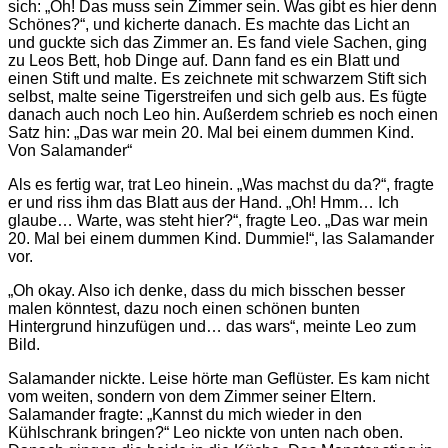
sich: „Oh! Das muss sein Zimmer sein. Was gibt es hier denn
Schönes?“, und kicherte danach. Es machte das Licht an
und guckte sich das Zimmer an. Es fand viele Sachen, ging
zu Leos Bett, hob Dinge auf. Dann fand es ein Blatt und
einen Stift und malte. Es zeichnete mit schwarzem Stift sich
selbst, malte seine Tigerstreifen und sich gelb aus. Es fügte
danach auch noch Leo hin. Außerdem schrieb es noch einen
Satz hin: „Das war mein 20. Mal bei einem dummen Kind.
Von Salamander“
Als es fertig war, trat Leo hinein. „Was machst du da?“, fragte
er und riss ihm das Blatt aus der Hand. „Oh! Hmm… Ich
glaube… Warte, was steht hier?“, fragte Leo. „Das war mein
20. Mal bei einem dummen Kind. Dummie!“, las Salamander
vor.
„Oh okay. Also ich denke, dass du mich bisschen besser
malen könntest, dazu noch einen schönen bunten
Hintergrund hinzufügen und… das wars“, meinte Leo zum
Bild.
Salamander nickte. Leise hörte man Geflüster. Es kam nicht
vom weiten, sondern von dem Zimmer seiner Eltern.
Salamander fragte: „Kannst du mich wieder in den
Kühlschrank bringen?“ Leo nickte von unten nach oben.