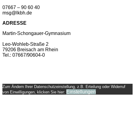
07667 – 90 60 40
msg@lkbh.de
ADRESSE
Martin-Schongauer-Gymnasium
Leo-Wohleb-Straße 2
79206 Breisach am Rhein
Tel.: 07667/90604-0
Copyright ©2021
Martin – Schongauer – Gymnasium
| Impressum | Datenschutz |
Konzeption & Realisation
B&B
Anja Baer
| Denn das Leben braucht schöne Seiten.
Zum Ändern Ihrer Datenschutzeinstellung, z.B. Erteilung oder Widerruf
Einstellungen
von Einwilligungen, klicken Sie hier: