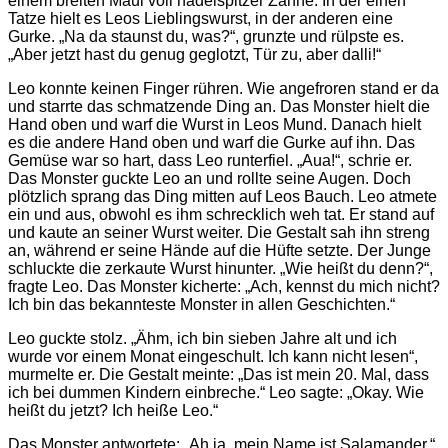
einem breiten Maul voll nadelspitzer Zähne. In der einen
Tatze hielt es Leos Lieblingswurst, in der anderen eine
Gurke. „Na da staunst du, was?“, grunzte und rülpste es.
„Aber jetzt hast du genug geglotzt, Tür zu, aber dalli!“
Leo konnte keinen Finger rühren. Wie angefroren stand er da
und starrte das schmatzende Ding an. Das Monster hielt die
Hand oben und warf die Wurst in Leos Mund. Danach hielt
es die andere Hand oben und warf die Gurke auf ihn. Das
Gemüse war so hart, dass Leo runterfiel. „Aua!“, schrie er.
Das Monster guckte Leo an und rollte seine Augen. Doch
plötzlich sprang das Ding mitten auf Leos Bauch. Leo atmete
ein und aus, obwohl es ihm schrecklich weh tat. Er stand auf
und kaute an seiner Wurst weiter. Die Gestalt sah ihn streng
an, während er seine Hände auf die Hüfte setzte. Der Junge
schluckte die zerkaute Wurst hinunter. „Wie heißt du denn?“,
fragte Leo. Das Monster kicherte: „Ach, kennst du mich nicht?
Ich bin das bekannteste Monster in allen Geschichten.“
Leo guckte stolz. „Ähm, ich bin sieben Jahre alt und ich
wurde vor einem Monat eingeschult. Ich kann nicht lesen“,
murmelte er. Die Gestalt meinte: „Das ist mein 20. Mal, dass
ich bei dummen Kindern einbreche.“ Leo sagte: „Okay. Wie
heißt du jetzt? Ich heiße Leo.“
Das Monster antwortete: „Ah ja, mein Name ist Salamander.“