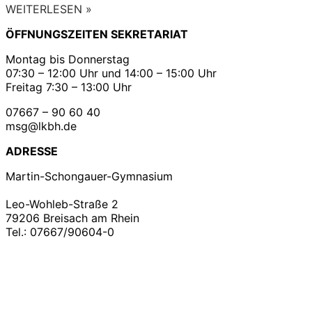
WEITERLESEN »
ÖFFNUNGSZEITEN SEKRETARIAT
Montag bis Donnerstag
07:30 – 12:00 Uhr und 14:00 – 15:00 Uhr
Freitag 7:30 – 13:00 Uhr
07667 – 90 60 40
msg@lkbh.de
ADRESSE
Martin-Schongauer-Gymnasium
Leo-Wohleb-Straße 2
79206 Breisach am Rhein
Tel.: 07667/90604-0
Copyright ©2021
Martin – Schongauer – Gymnasium
| Impressum | Datenschutz |
Konzeption &
Realisation
B&B Anja Baer
| Denn das Leben braucht
schöne Seiten.