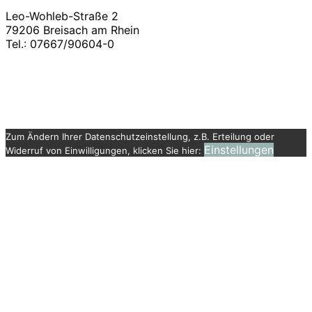
Leo-Wohleb-Straße 2
79206 Breisach am Rhein
Tel.: 07667/90604-0
Copyright ©2021
Martin – Schongauer – Gymnasium
| Impressum | Datenschutz |
Konzeption &
Realisation
B&B Anja Baer
| Denn das Leben braucht
schöne Seiten.
Zum Ändern Ihrer Datenschutzeinstellung, z.B. Erteilung oder
Einstellungen
Widerruf von Einwilligungen, klicken Sie hier: