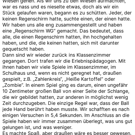
Wiesen gehen. Als wir uns zu den Wiesen aufmachten,
war es nass und es nieselte etwas, doch als wir ein
Stück gelaufen waren, begann es zu schütten. Jeder, der
keinen Regenschirm hatte, suchte einen, der einen hatte.
Wir haben uns alle eng zusammengestellt und haben
eine „Regenschirm WG“ gemacht. Das bedeutet, dass
alle, die einen Regenschirm hatten, ihn hochgehalten
haben, und die, die keinen hatten, sich mit darunter
gequetscht haben.
Dann sind wir wieder zurück ins Klassenzimmer
gegangen. Dort trafen wir die Erlebnispädagogen. Mit
ihnen haben wir viele Spiele im Klassenzimmer, im
Schulhaus und, wenn es nicht geregnet hat, draußen
gespielt, z.B. „Zahlenkreis“, „Heiße Kartoffel“ oder
„Zombie“. In einem Spiel ging es darum, einen ungefähr
10 Zentimeter großen Ball von einer Seite der Schlange,
die wir gebildet hatten, zur anderen in möglichst wenig
Zeit durchzugeben. Die einzige Regel war, dass der Ball
jede Hand berührt haben musste. Wir schafften es nach
einigen Versuchen in 5,4 Sekunden. Im Anschluss an die
Spiele haben wir immer zusammen überlegt, was uns gut
gelungen ist, und was weniger.
Es machte Spaß, aber draußen wäre es besser gewesen.